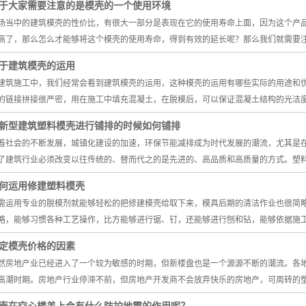
于大家需要注意的是模壳的一个使用环境
场当中的建筑模壳的性价比，有很大一部分是表现在它的使用寿命上面，因为这个产
高了，那么怎么才能够将这个模壳的使用寿命，得到有效的延长呢？那么我们就需要
于建筑模壳的运用
建筑施工中，我们经常会看到建筑模壳的运用，这种模壳的运用有哪些实际的用途和
的链接拼接很严密，用在施工中填充混凝土，在脱模后，可以保证混凝土结构的光洁
新型建筑塑料模壳进行铺排的时候如何铺排
着社会的不断发展，城镇化建设的加速，环保节能减排成为时代发展的潮流，尤其是
了建筑行业必须改变以往传统的、替而代之的是先进的、高品质和高质量的方式。塑
如何运用修建塑料模壳
需运用专业的脱模剂就能够轻松的把修建模壳给取下来，模具后期的清洁作业也很简
略，能够习惯各种工艺操作，比方能够进行锯、钉，还能够进行刨和钻，能够依据施
定模壳价格的因素
然房地产业已经进入了一个较为敏感的时期，但新楼盘也是一个源源不断的潮流。各
高潮时期。房地产行业停滞不前，但房地产开发商不会放弃快乐的房地产，可周转的塑