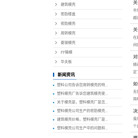
关
建筑模壳
市
密肋楼盖
越
密肋模壳
关
周转模壳
在
菱镁模壳
间
PP箱模
对
华夫板
随
定
新闻资讯
​
塑料公司告诉您周转模壳的特...
无
塑料模壳厂告诉您建筑模壳使...
简
关于模壳是，塑料模壳厂是怎...
决
塑料模壳公司生产的密肋模壳...
虽
建筑模壳价格，塑料模壳厂是...
个
塑料模壳公司生产中的问题和...