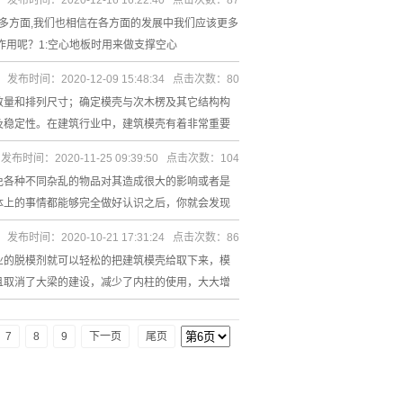
发布时间：2020-12-16 16:22:40 点击次数：87
多方面,我们也相信在各方面的发展中我们应该更多
用呢？1:空心地板时用来做支撑空心
发布时间：2020-12-09 15:48:34 点击次数：80
数量和排列尺寸；确定模壳与次木楞及其它结构构
及稳定性。在建筑行业中，建筑模壳有着非常重要
发布时间：2020-11-25 09:39:50 点击次数：104
免各种不同杂乱的物品对其造成很大的影响或者是
体上的事情都能够完全做好认识之后，你就会发现
发布时间：2020-10-21 17:31:24 点击次数：86
业的脱模剂就可以轻松的把建筑模壳给取下来，模
且取消了大梁的建设，减少了内柱的使用，大大增
7
8
9
下一页
尾页