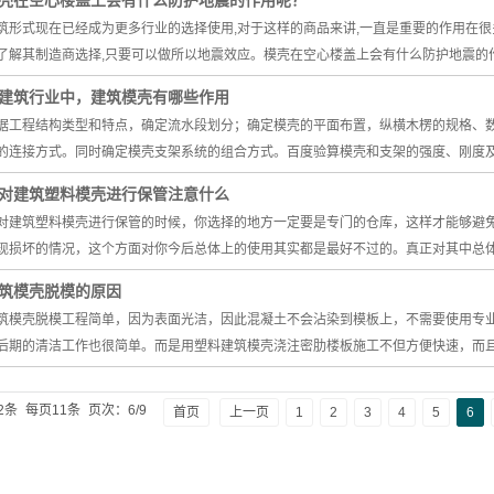
壳在空心楼盖上会有什么防护地震的作用呢？
筑形式现在已经成为更多行业的选择使用,对于这样的商品来讲,一直是重要的作用在很
了解其制造商选择,只要可以做所以地震效应。模壳在空心楼盖上会有什么防护地震的作
建筑行业中，建筑模壳有哪些作用
据工程结构类型和特点，确定流水段划分；确定模壳的平面布置，纵横木楞的规格、
的连接方式。同时确定模壳支架系统的组合方式。百度验算模壳和支架的强度、刚度
对建筑塑料模壳进行保管注意什么
对建筑塑料模壳进行保管的时候，你选择的地方一定要是专门的仓库，这样才能够避
现损坏的情况，这个方面对你今后总体上的使用其实都是最好不过的。真正对其中总
筑模壳脱模的原因
筑模壳脱模工程简单，因为表面光洁，因此混凝土不会沾染到模板上，不需要使用专
后期的清洁工作也很简单。而是用塑料建筑模壳浇注密肋楼板施工不但方便快速，而
2条
每页11条
页次：6/9
首页
上一页
1
2
3
4
5
6