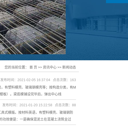
您的当前位置：
首 页
>>
资讯中心
>>
新闻动态
发布时间：2021-02-05 16:37:04 点击次数：163
类，有塑料模壳、玻璃钢模壳等；按构造分类，有M
肋楼板）。梁底模铺设完毕后，弹出中心线
发布时间：2021-01-20 15:22:58 点击次数：88
工具式模版。按材料英语，有塑料模壳、玻璃钢防
的功效便是：一是确保混泥土在混凝土浇筑全过