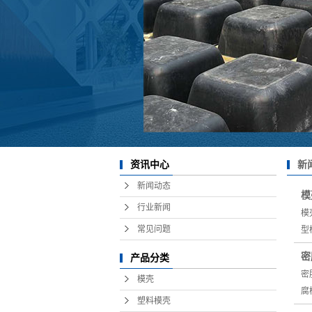
新
资讯中心
新闻动态
模
行业新闻
模
常见问题
型
密
产品分类
密
模壳
腐
塑料模壳