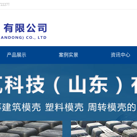
227！
产品展示
案例实景
资讯中心
模壳
案例展示
新闻动态
塑料模壳
合作伙伴
行业新闻
建筑模壳
常见问题
密肋楼盖
密肋模壳
周转模壳