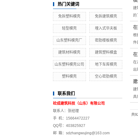
模
热门关键词
建
的
免拆塑料模壳
免拆建筑模壳
在
轻型模壳
埋入式华夫板
根
山东塑料模壳厂
密肋楼板模壳
件
建筑材料模壳
建筑塑料模盒
在
在
山东塑料模壳公司
地下车库模壳
出
塑料模壳
空心密肋模壳
建
建
联系我们
具
砼成建筑科技（山东）有限公司
联系人：张经理
共9
手 机：15664472227
QQ号：403825927
邮 箱：sdzhangwujing@163.com