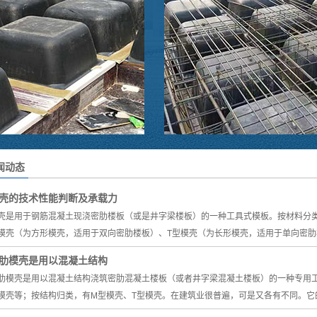
菱镁模壳
PP箱模
华夫板
闻动态
壳的技术性能判断及承载力
壳是用于钢筋混凝土现浇密肋楼板（或是井字梁楼板）的一种工具式模板。按材料分
模壳（为方形模壳，适用于双向密肋楼板）、T型模壳（为长形模壳，适用于单向密
肋模壳是用以混凝土结构
肋模壳是用以混凝土结构浇筑密肋混凝土楼板（或者井字梁混凝土楼板）的一种专用
模壳等；按结构归类，有M型模壳、T型模壳。在建筑业很普遍，可是又各有不同。它